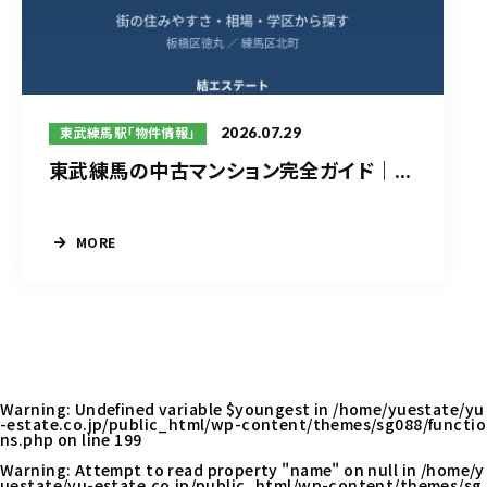
2026.07.29
東武練馬駅「物件情報」
東武練馬の中古マンション完全ガイド｜...
MORE
Warning
: Undefined variable $youngest in
/home/yuestate/yu
-estate.co.jp/public_html/wp-content/themes/sg088/functio
ns.php
on line
199
Warning
: Attempt to read property "name" on null in
/home/y
uestate/yu-estate.co.jp/public_html/wp-content/themes/sg