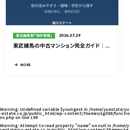
2026.07.29
東武練馬駅「物件情報」
東武練馬の中古マンション完全ガイド｜...
MORE
Warning
: Undefined variable $youngest in
/home/yuestate/yu
-estate.co.jp/public_html/wp-content/themes/sg088/functio
ns.php
on line
199
Warning
: Attempt to read property "name" on null in
/home/y
uestate/yu-estate.co.jp/public_html/wp-content/themes/sg