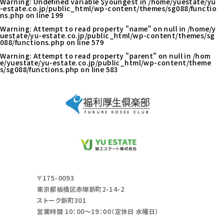
Warning
: Undefined variable $youngest in
/home/yuestate/yu
-estate.co.jp/public_html/wp-content/themes/sg088/functio
ns.php
on line
199
Warning
: Attempt to read property "name" on null in
/home/y
uestate/yu-estate.co.jp/public_html/wp-content/themes/sg
088/functions.php
on line
579
Warning
: Attempt to read property "parent" on null in
/hom
e/yuestate/yu-estate.co.jp/public_html/wp-content/theme
s/sg088/functions.php
on line
583
〒175-0093
東京都板橋区赤塚新町2-14-2
ストーク新町301
営業時間 10：00～19：00（定休日 水曜日）