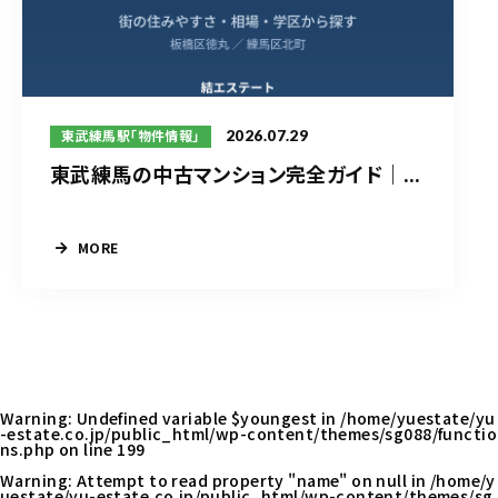
2026.07.29
東武練馬駅「物件情報」
東武練馬の中古マンション完全ガイド｜...
MORE
Warning
: Undefined variable $youngest in
/home/yuestate/yu
-estate.co.jp/public_html/wp-content/themes/sg088/functio
ns.php
on line
199
Warning
: Attempt to read property "name" on null in
/home/y
uestate/yu-estate.co.jp/public_html/wp-content/themes/sg