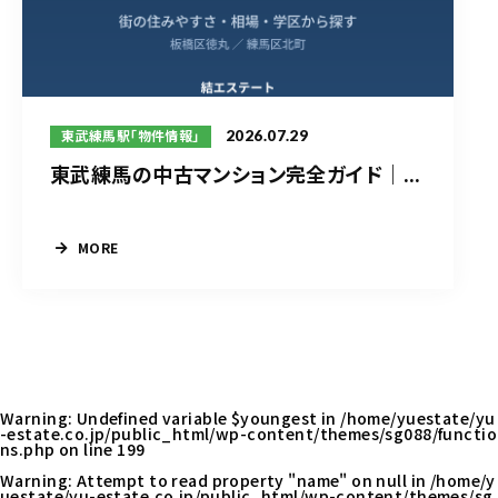
2026.07.29
東武練馬駅「物件情報」
東武練馬の中古マンション完全ガイド｜...
MORE
Warning
: Undefined variable $youngest in
/home/yuestate/yu
-estate.co.jp/public_html/wp-content/themes/sg088/functio
ns.php
on line
199
Warning
: Attempt to read property "name" on null in
/home/y
uestate/yu-estate.co.jp/public_html/wp-content/themes/sg