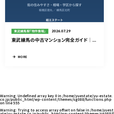
2026.07.29
東武練馬駅「物件情報」
東武練馬の中古マンション完全ガイド｜...
MORE
Warning
: Undefined array key 0 in
/home/yuestate/yu-estate.
co.jp/public_html/wp-content/themes/sg088/functions.php
on line
555
Warning
: Trying to access array offset on false in
/home/yuest
ate/yu-estate.co.jp/public_html/wp-content/themes/sg088/f