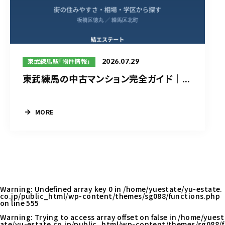
2026.07.29
東武練馬駅「物件情報」
東武練馬の中古マンション完全ガイド｜...
MORE
Warning
: Undefined array key 0 in
/home/yuestate/yu-estate.
co.jp/public_html/wp-content/themes/sg088/functions.php
on line
555
Warning
: Trying to access array offset on false in
/home/yuest
ate/yu-estate.co.jp/public_html/wp-content/themes/sg088/f