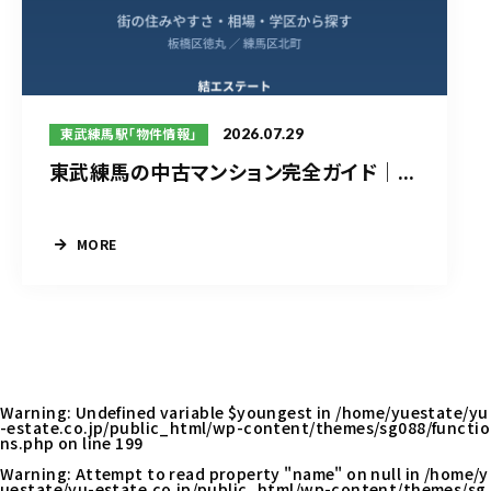
2026.07.29
東武練馬駅「物件情報」
東武練馬の中古マンション完全ガイド｜...
MORE
Warning
: Undefined variable $youngest in
/home/yuestate/yu
-estate.co.jp/public_html/wp-content/themes/sg088/functio
ns.php
on line
199
Warning
: Attempt to read property "name" on null in
/home/y
uestate/yu-estate.co.jp/public_html/wp-content/themes/sg