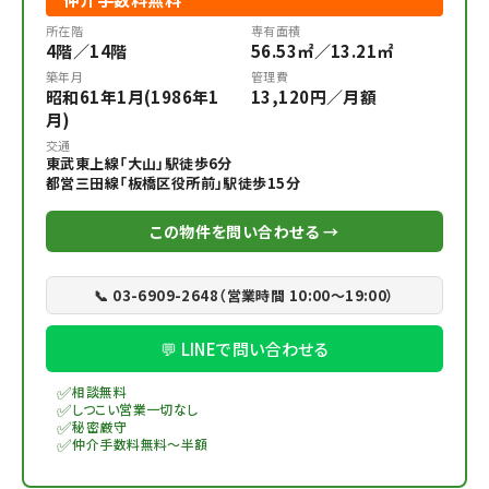
所在階
専有面積
4階／14階
56.53㎡／13.21㎡
築年月
管理費
昭和61年1月(1986年1
13,120円／月額
月)
交通
東武東上線「大山」駅徒歩6分
都営三田線「板橋区役所前」駅徒歩15分
この物件を問い合わせる →
📞 03-6909-2648（営業時間 10:00〜19:00）
💬 LINEで問い合わせる
✅
相談無料
✅
しつこい営業一切なし
✅
秘密厳守
✅
仲介手数料無料～半額