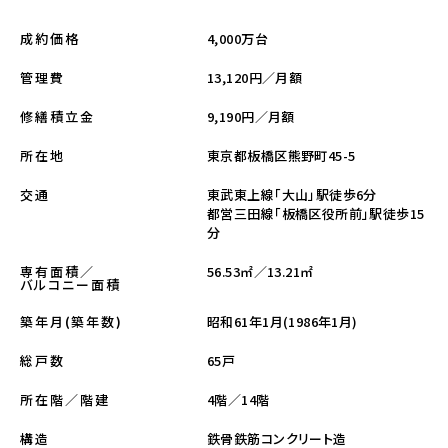
4,000万台
成約価格
13,120円／月額
管理費
9,190円／月額
修繕積立金
東京都板橋区熊野町45-5
所在地
東武東上線「大山」駅徒歩6分
交通
都営三田線「板橋区役所前」駅徒歩15
分
56.53㎡／13.21㎡
専有面積／
バルコニー面積
昭和61年1月(1986年1月)
築年月(築年数)
65戸
総戸数
4階／14階
所在階／階建
鉄骨鉄筋コンクリート造
構造