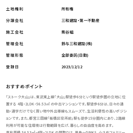
所有権
土地権利
三和建設・第一不動産
分譲会社
熊谷組
施工会社
鈴与三和建設(株)
管理会社
全部委託(日勤)
管理形態
2023/12/12
登録日
おすすめポイント
「
ストーク大山
」は、東武東上線「大山」駅徒歩6分という駅徒歩圏の立地に位
置する
4階・2LDK・56.53㎡
の中古マンションです。駅徒歩6分は、日々の通
勤・通学だけでなく買い物や外出導線もスムーズで、生活利便性の高いポジシ
ョンです。また、都営三田線「板橋区役所前」駅も徒歩15分圏内にあり、2路線
利用が可能な住環境は行動範囲を広げ、暮らしの自由度を高めます。
専有面積
56.53㎡・4階・2LDK
の間取りは、単身〜DINKS、小さめファミリー