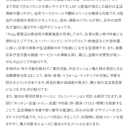
まで対応できるバランスの良いサイズです。LDK と居室が独立した設計は生活
導線が整いやすく、在宅ワークスペースや趣味スペースの確保も可能です。4階
住戸は階段の負担が少ないうえに、採光・通風のバランスが良く、日中の自然
光が室内に届きやすい住戸ポジションです。
「大山」駅周辺は商店街や商業施設が充実しており、日常の買い物や外食にも
便利なエリアです。スーパー・コンビニ・ドラッグストア・飲食店などが徒歩圏
に揃い、日常の用事が生活導線の中で快適にこなせる住環境です。また、板橋
区本庁舎方面の施設・サービスへの導線も良く、暮らし全般の利便性が高い
のも大山エリアの魅力です。
本物件は
仲介手数料無料でご案内可能
。中古マンション購入時の負担となる
初期費用を抑えることで、家具・家電・リフォーム・インテリアの充実に予算を
回せるメリットがあります。資金計画の自由度が高まり、購入後の生活満足度
にもつながる点が魅力です。
また、室内は現況状態をベースに
フルリノベーション対応
も検討できます。水
回り（キッチン・浴室・トイレ・洗面）や内装（床・建具・クロス・照明）を刷新する
ことで、生活導線の改善や使い勝手の最適化、好みの仕様・デザインへのカス
タマイズが可能です。フルリノベ対応にすることで、内覧時に完成イメージを描
きやすく、購入判断をスムーズに進められるメリットもあります。