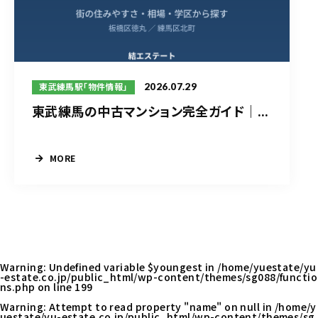
2026.07.29
東武練馬駅「物件情報」
東武練馬の中古マンション完全ガイド｜...
MORE
Warning
: Undefined variable $youngest in
/home/yuestate/yu
-estate.co.jp/public_html/wp-content/themes/sg088/functio
ns.php
on line
199
Warning
: Attempt to read property "name" on null in
/home/y
uestate/yu-estate.co.jp/public_html/wp-content/themes/sg