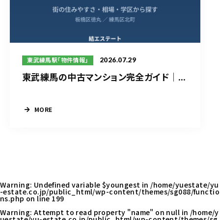
2026.07.29
東武練馬駅「物件情報」
東武練馬の中古マンション完全ガイド｜...
MORE
Warning
: Undefined variable $youngest in
/home/yuestate/yu
-estate.co.jp/public_html/wp-content/themes/sg088/functio
ns.php
on line
199
Warning
: Attempt to read property "name" on null in
/home/y
uestate/yu-estate.co.jp/public_html/wp-content/themes/sg