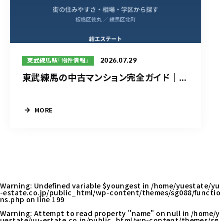
2026.07.29
東武練馬駅「物件情報」
東武練馬の中古マンション完全ガイド｜...
MORE
Warning
: Undefined variable $youngest in
/home/yuestate/yu
-estate.co.jp/public_html/wp-content/themes/sg088/functio
ns.php
on line
199
Warning
: Attempt to read property "name" on null in
/home/y
uestate/yu-estate.co.jp/public_html/wp-content/themes/sg