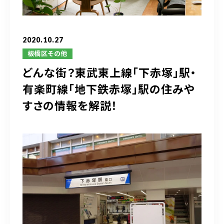
ブログ
アクセス
2020.10.27
板橋区その他
どんな街？東武東上線「下赤塚」駅・
03-6909-2648
有楽町線「地下鉄赤塚」駅の住みや
営業時間
10：00～19：00（定休日 水曜日）
すさの情報を解説！
お問い合わせはこちら