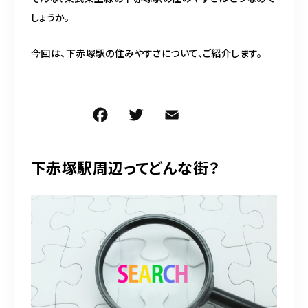
しょうか。
今回は、下赤塚駅の住みやすさについて、ご紹介します。
F
T
E
共
a
w
m
有
c
it
ai
下赤塚駅周辺ってどんな街？
e
te
l
b
r
o
o
k