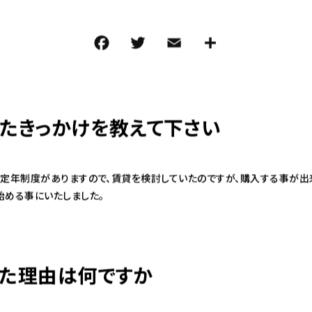
F
T
E
共
a
w
m
有
c
it
ai
e
te
l
たきっかけを教えて下さい
b
r
o
o
も定年制度がありますので、賃貸を検討していたのですが、購入する事が出
k
始める事にいたしました。
た理由は何ですか