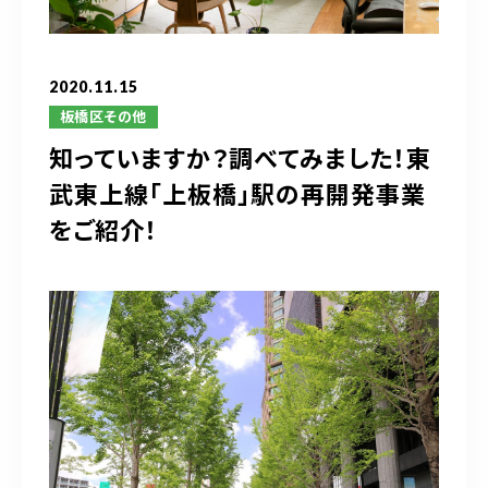
ブログ
アクセス
2020.11.15
板橋区その他
知っていますか？調べてみました！東
03-6909-2648
武東上線「上板橋」駅の再開発事業
営業時間
10：00～19：00（定休日 水曜日）
をご紹介！
お問い合わせはこちら