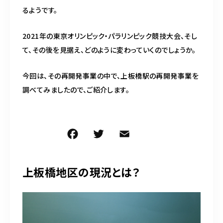
るようです。
2021年の東京オリンピック・パラリンピック競技大会、そし
て、その後を見据え、どのように変わっていくのでしょうか。
今回は、その再開発事業の中で、上板橋駅の再開発事業を
調べてみましたので、ご紹介します。
F
T
E
共
a
w
m
有
c
it
ai
上板橋地区の現況とは？
e
te
l
b
r
o