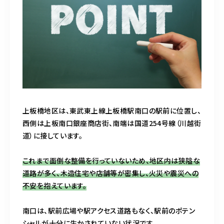
o
k
上板橋地区は、東武東上線上板橋駅南口の駅前に位置し、
西側は上板南口銀座商店街、南端は国道254号線（川越街
道）に接しています。
これまで面倒な整備を行っていないため、地区内は狭隘な
道路が多く、木造住宅や店舗等が密集し、火災や震災への
不安を抱えています。
南口は、駅前広場や駅アクセス道路もなく、駅前のポテン
シャルが十分に生かされていない状況です。