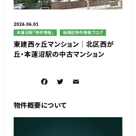
ブログ
アクセス
2026.06.01
本蓮沼駅「物件情報」
板橋区物件情報ブログ
東建西ヶ丘マンション｜北区西が
03-6909-2648
丘・本蓮沼駅の中古マンション
営業時間
10：00～19：00（定休日 水曜日）
F
T
E
共
お問い合わせはこちら
a
w
m
有
c
it
ai
物件概要について
e
te
l
b
r
o