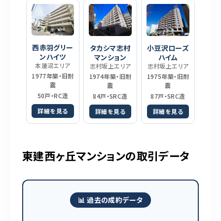
西赤羽グリー
タカシマ志村
小豆沢ローズ
ンハイツ
マンション
ハイム
本蓮沼エリア
志村坂上エリア
志村坂上エリア
1977年築・旧耐
1974年築・旧耐
1975年築・旧耐
震
震
震
50戸・RC造
84戸・SRC造
87戸・SRC造
詳細を見る
詳細を見る
詳細を見る
東建西ヶ丘マンションの取引データ
📊 過去の成約データ