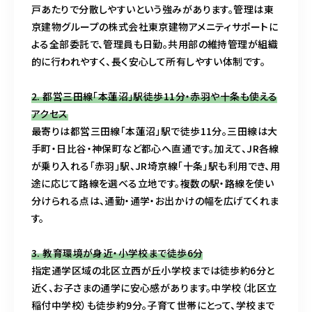
戸あたりで分散しやすいという強みがあります。管理は東
京建物グループの株式会社東京建物アメニティサポートに
よる全部委託で、管理員も日勤。共用部の維持管理が組織
的に行われやすく、長く安心して所有しやすい体制です。
2. 都営三田線「本蓮沼」駅徒歩11分・赤羽や十条も使える
アクセス
最寄りは都営三田線「本蓮沼」駅で徒歩11分。三田線は大
手町・日比谷・神保町など都心へ直通です。加えて、JR各線
が乗り入れる「赤羽」駅、JR埼京線「十条」駅も利用でき、用
途に応じて路線を選べる立地です。複数の駅・路線を使い
分けられる点は、通勤・通学・お出かけの幅を広げてくれま
す。
3. 教育環境が身近・小学校まで徒歩6分
指定通学区域の北区立西が丘小学校までは徒歩約6分と
近く、お子さまの通学に安心感があります。中学校（北区立
稲付中学校）も徒歩約9分。子育て世帯にとって、学校まで